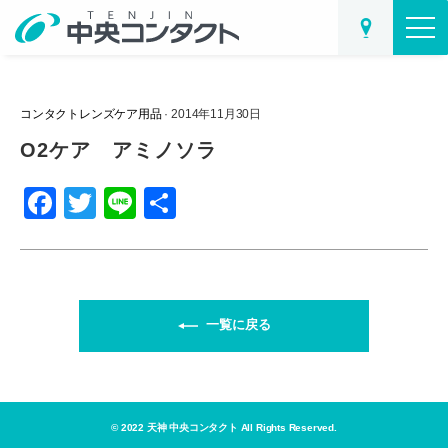
コンタクトレンズケア用品
· 2014年11月30日
O2ケア アミノソラ
F
T
Li
共
a
wi
n
有
c
tt
e
e
er
b
一覧に戻る
o
o
k
© 2022 天神 中央コンタクト All Rights Reserved.