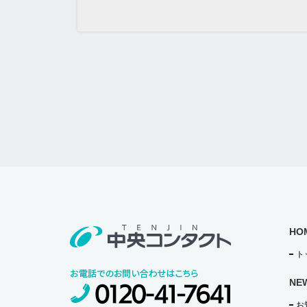
HO
ト
NE
お