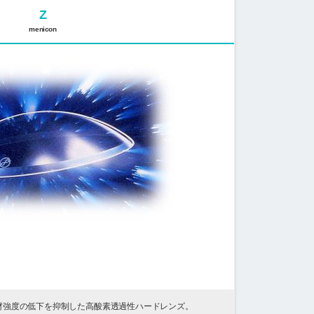
Z
menicon
材強度の低下を抑制した高酸素透過性ハードレンズ。