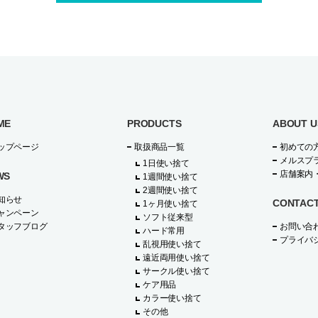
ME
PRODUCTS
ABOUT U
ップページ
取扱商品一覧
初めての
メルスプ
1日使い捨て
店舗案内
WS
1週間使い捨て
2週間使い捨て
知らせ
CONTAC
1ヶ月使い捨て
ャンペーン
ソフト従来型
タッフブログ
お問い合
ハード常用
プライバ
乱視用使い捨て
遠近両用使い捨て
サークル使い捨て
ケア用品
カラー使い捨て
その他