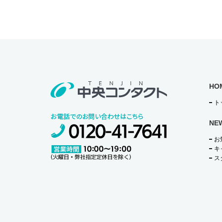
o
o
k
HO
ト
NE
お
キ
ス