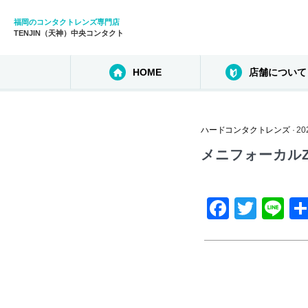
福岡のコンタクトレンズ専門店
TENJIN（天神）中央コンタクト
HOME
店舗について
ハードコンタクトレンズ
· 2
メニフォーカル
F
T
Li
a
wi
n
c
tt
e
e
er
b