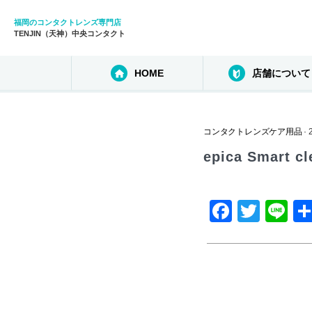
福岡のコンタクトレンズ専門店
TENJIN（天神）中央コンタクト
HOME
店舗について
コンタクトレンズケア用品
·
epica Smart cl
F
T
Li
a
wi
n
c
tt
e
e
er
b