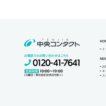
o
o
k
HO
ト
NE
お
キ
ス