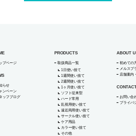
ME
PRODUCTS
ABOUT U
ップページ
取扱商品一覧
初めての
メルスプ
1日使い捨て
店舗案内
WS
1週間使い捨て
2週間使い捨て
知らせ
CONTAC
1ヶ月使い捨て
ャンペーン
ソフト従来型
タッフブログ
お問い合
ハード常用
プライバ
乱視用使い捨て
遠近両用使い捨て
サークル使い捨て
ケア用品
カラー使い捨て
その他