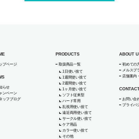
ME
PRODUCTS
ABOUT U
ップページ
取扱商品一覧
初めての
メルスプ
1日使い捨て
店舗案内
WS
1週間使い捨て
2週間使い捨て
知らせ
CONTAC
1ヶ月使い捨て
ャンペーン
ソフト従来型
タッフブログ
お問い合
ハード常用
プライバ
乱視用使い捨て
遠近両用使い捨て
サークル使い捨て
ケア用品
カラー使い捨て
その他