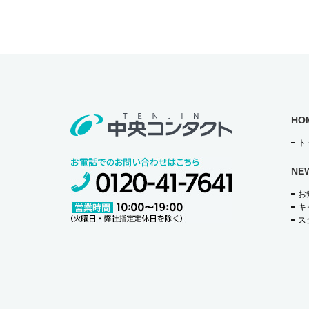
o
o
k
HO
ト
NE
お
キ
ス