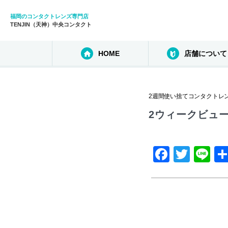
福岡のコンタクトレンズ専門店
TENJIN（天神）中央コンタクト
HOME
店舗について
2週間使い捨てコンタクトレ
2ウィークビュー
F
T
Li
a
wi
n
c
tt
e
e
er
b