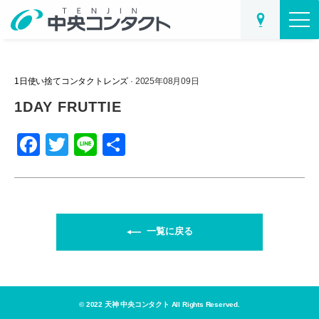
1日使い捨てコンタクトレンズ
· 2025年08月09日
1DAY FRUTTIE
F
T
Li
共
a
wi
n
有
c
tt
e
e
er
b
一覧に戻る
o
o
k
© 2022 天神 中央コンタクト All Rights Reserved.