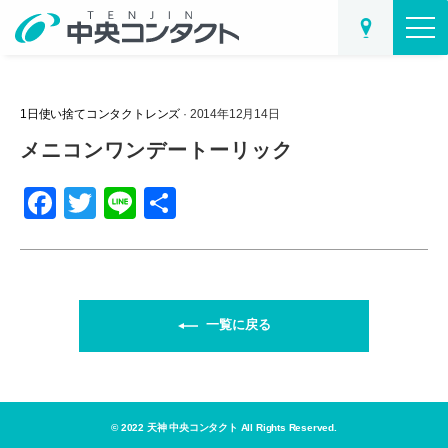
1日使い捨てコンタクトレンズ
· 2014年12月14日
メニコンワンデートーリック
F
T
Li
共
a
wi
n
有
c
tt
e
e
er
b
一覧に戻る
o
o
k
© 2022 天神 中央コンタクト All Rights Reserved.