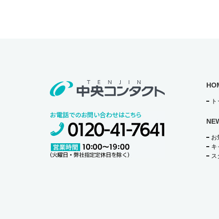
o
o
k
HO
ト
NE
お
キ
ス