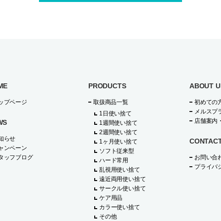
ME
PRODUCTS
ABOUT U
ップページ
取扱商品一覧
初めての
メルスプ
1日使い捨て
店舗案内
WS
1週間使い捨て
2週間使い捨て
知らせ
CONTAC
1ヶ月使い捨て
ャンペーン
ソフト従来型
タッフブログ
お問い合
ハード常用
プライバ
乱視用使い捨て
遠近両用使い捨て
サークル使い捨て
ケア用品
カラー使い捨て
その他