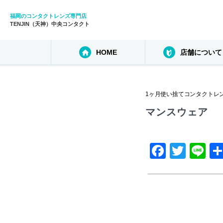
福岡のコンタクトレンズ専門店
TENJIN（天神）中央コンタクト
HOME
店舗について
1ヶ月使い捨てコンタクトレ
マンスウェア
F
T
Li
a
wi
n
c
tt
e
e
er
b