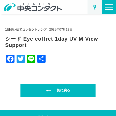
1日使い捨てコンタクトレンズ
· 2021年07月12日
シード Eye coffret 1day UV M View
Support
F
T
Li
共
a
wi
n
有
c
tt
e
e
er
b
一覧に戻る
o
o