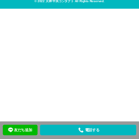
k
© 2022 天神 中央コンタクト All Rights Reserved.
友だち追加
電話する