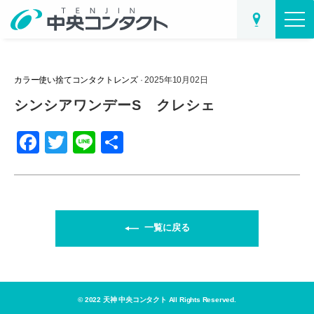
カラー使い捨てコンタクトレンズ
· 2025年10月02日
シンシアワンデーS クレシェ
F
T
Li
共
a
wi
n
有
c
tt
e
e
er
b
一覧に戻る
o
o
k
© 2022 天神 中央コンタクト All Rights Reserved.