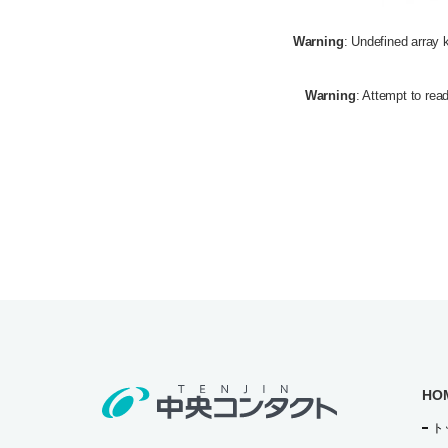
Warning
: Undefined array 
Warning
: Attempt to read
HO
ト