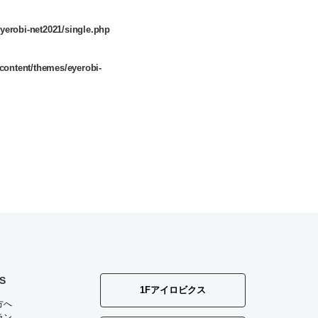
yerobi-net2021/single.php
content/themes/eyerobi-
S
1Fアイロビクス
方へ
ラン