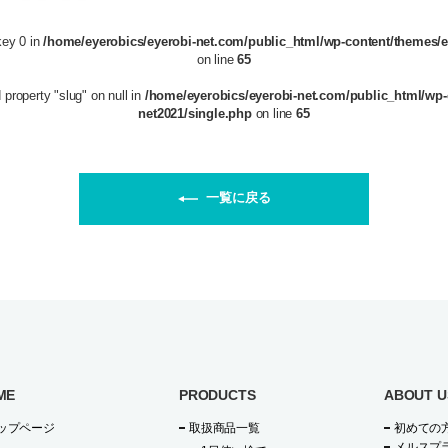
key 0 in
/home/eyerobics/eyerobi-net.com/public_html/wp-content/themes/e
on line
65
 property "slug" on null in
/home/eyerobics/eyerobi-net.com/public_html/wp-
net2021/single.php
on line
65
一覧に戻る
ME
PRODUCTS
ABOUT U
ップページ
取扱商品一覧
初めての
メルスプ