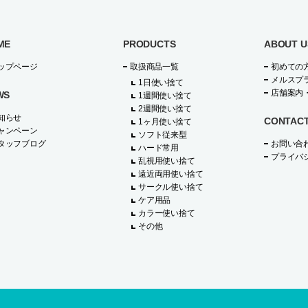
ME
PRODUCTS
ABOUT U
ップページ
取扱商品一覧
初めての
メルスプ
1日使い捨て
店舗案内
WS
1週間使い捨て
2週間使い捨て
知らせ
CONTAC
1ヶ月使い捨て
ャンペーン
ソフト従来型
タッフブログ
お問い合
ハード常用
プライバ
乱視用使い捨て
遠近両用使い捨て
サークル使い捨て
ケア用品
カラー使い捨て
その他