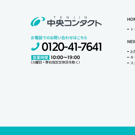
HO
ト
NE
お
キ
ス