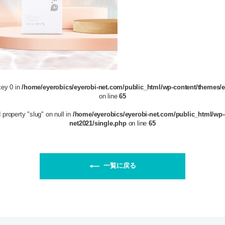
key 0 in
/home/eyerobics/eyerobi-net.com/public_html/wp-content/themes/e
on line
65
 property "slug" on null in
/home/eyerobics/eyerobi-net.com/public_html/wp-
net2021/single.php
on line
65
一覧に戻る