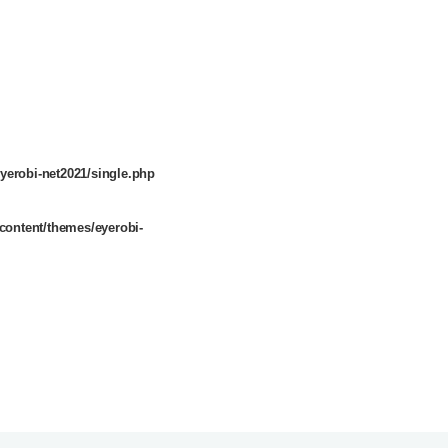
yerobi-net2021/single.php
content/themes/eyerobi-