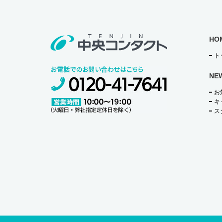
HO
ト
NE
お
キ
ス