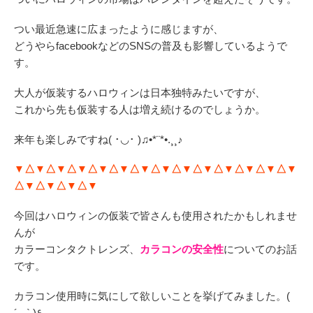
つい最近急速に広まったように感じますが、
どうやらfacebookなどのSNSの普及も影響しているようで
す。
大人が仮装するハロウィンは日本独特みたいですが、
これから先も仮装する人は増え続けるのでしょうか。
来年も楽しみですね( ･◡･ )♫•*¨*•.¸¸♪
▼△▼△▼△▼△▼△▼△▼△▼△▼△▼△▼△▼△▼△▼
△▼△▼△▼△▼
今回はハロウィンの仮装で皆さんも使用されたかもしれませ
んが
カラーコンタクトレンズ、
カラコンの安全性
についてのお話
です。
カラコン使用時に気にして欲しいことを挙げてみました。(
´◡` )۶