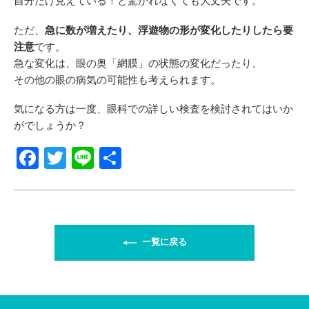
自分だけ見えている！と驚かれなくても大丈夫です。
ただ、
急に数が増えたり、浮遊物の形が変化したりしたら要
注意
です。
急な変化は、眼の奥「網膜」の状態の変化だったり、
その他の眼の病気の可能性も考えられます。
気になる方は一度、眼科での詳しい検査を検討されてはいか
がでしょうか？
F
T
Li
共
a
wi
n
有
c
tt
e
e
er
b
一覧に戻る
o
o