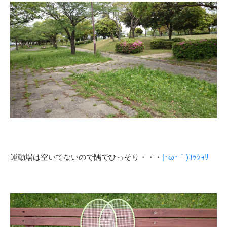
運動場は空いてないので隅でひっそり・・・
|･ω･｀)ｺｯｼｮﾘ