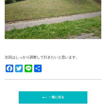
次回はしっかり調整して行きたいと思います。
F
T
Li
共
a
wi
n
有
c
tt
e
e
er
b
一覧に戻る