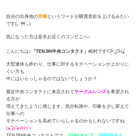
自分の出身地の
宮崎
というワードが購買意欲を上げるみたい
です(｡´艸`｡)
気になった方は是非お近くのコンビニへ♪
こんにちは♪
「TENJIN中央コンタクト」
崎村です꒰๑͒•̀ुꇵ͒•꒱و ̑̑
大型連休も終わり、仕事に対するモチベーションが上がりに
くい方も
中にはいらっしゃるのではないでしょうか？
最近中央コンタクトに来店されて
サークルレンズ
を希望され
る方が
増えてきたように感じます。気分転換や、印象を少し変えて
仕事への
モチベーションを高めていらしゃるのかもしれないですね
(๑‾᷆д‾᷇๑)ｷﾘｯ✧
TENJIN中央コンタクトでは、
1DAYタイプ
、
2WEEKタイ