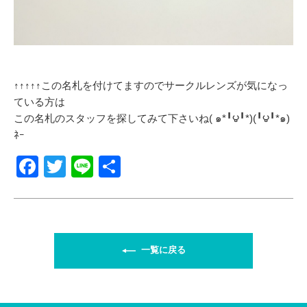
↑↑↑↑↑この名札を付けてますのでサークルレンズが気になっ
ている方は
この名札のスタッフを探してみて下さいね( ๑*╹౪╹*)(╹౪╹*๑)
ﾈｰ
F
T
Li
共
a
wi
n
有
c
tt
e
e
er
b
一覧に戻る
o
o