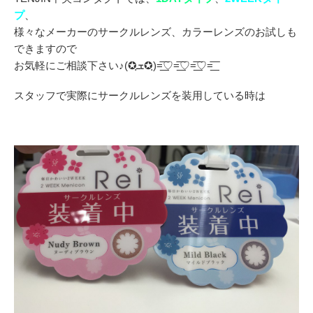
プ
、
様々なメーカーのサークルレンズ、カラーレンズのお試しも
できますので
お気軽にご相談下さい♪(✪ฺܫ✪ฺ)=͟͟͞͞♡=͟͟͞͞♡=͟͟͞͞♡=͟͟͞͞
スタッフで実際にサークルレンズを装用している時は