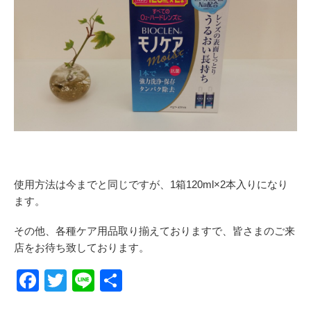
使用方法は今までと同じですが、
1箱120ml×2本入り
になり
ます。
その他、各種ケア用品取り揃えておりますで、皆さまのご来
店をお待ち致しております。
F
T
Li
共
a
wi
n
有