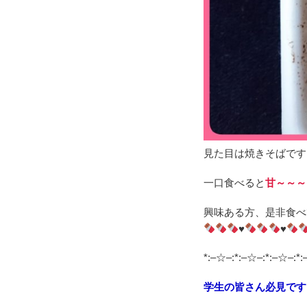
見た目は焼きそばです
一口食べると
甘～～～
興味ある方、是非食べ
♥
♥
*:–☆–:*:–☆–:*:–☆–:*:
学生の皆さん必見です