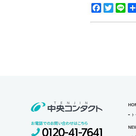
F
T
Li
a
wi
n
c
tt
e
e
er
b
o
o
k
HO
ト
NE