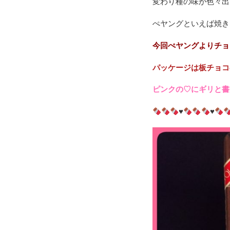
変わり種の味が色々出
ぺヤングといえば焼き
今回ぺヤングよりチョ
パッケージは板チョコ
ピンクの♡にギリと書
♥
♥