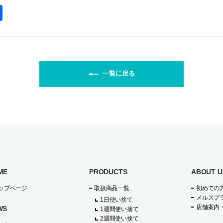
共
有
一覧に戻る
ME
PRODUCTS
ABOUT U
ップページ
取扱商品一覧
初めての
メルスプ
1日使い捨て
店舗案内
WS
1週間使い捨て
2週間使い捨て