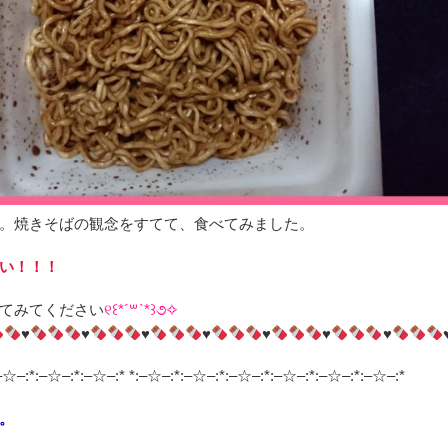
。焼きそばの観念をすてて、食べてみました。
い！！！
てみてください
୧꒰*´꒳`*꒱૭✧
♥
♥
♥
♥
♥
♥
♥
–☆–:*:–☆–:*:–☆–:* *:–☆–:*:–☆–:*:–☆–:*:–☆–:*:–☆–:*:–☆–:*
。