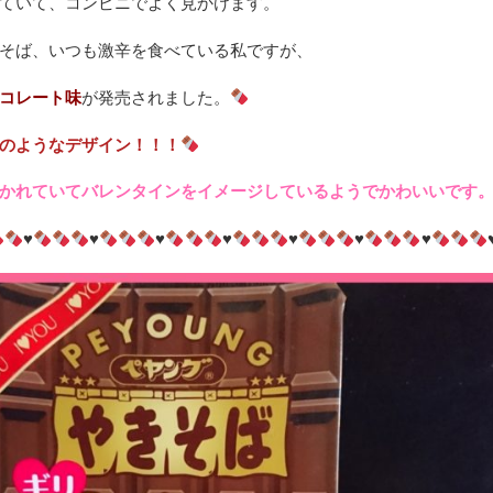
ていて、コンビニでよく見かけます。
そば、いつも激辛を食べている私ですが、
コレート味
が発売されました。
のようなデザイン！！！
かれていてバレンタインをイメージしているようでかわいいです
♥
♥
♥
♥
♥
♥
♥