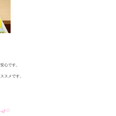
で安心です。
おススメです。
◡-ॢ)-♡