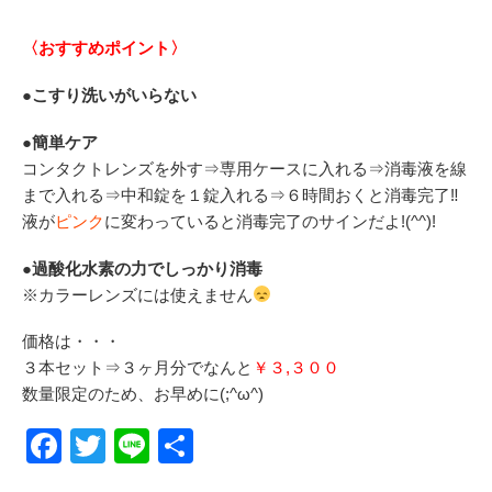
〈おすすめポイント〉
●こすり洗いがいらない
●簡単ケア
コンタクトレンズを外す⇒専用ケースに入れる⇒消毒液を線
まで入れる⇒中和錠を１錠入れる⇒６時間おくと消毒完了‼
液が
ピンク
に変わっていると消毒完了のサインだよ!(^^)!
●過酸化水素の力でしっかり消毒
※カラーレンズには使えません
価格は・・・
３本セット⇒３ヶ月分でなんと
￥３,３００
数量限定のため、お早めに(;^ω^)
F
T
Li
共
a
wi
n
有