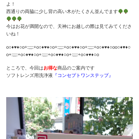
よ！
西通りの両脇に少し背の高い木がたくさん並んでます
今はお花が満開なので、天神にお越しの際は見てみてくださ
いね！
o○♦♥♦○o+:;;;:+o○♦♥♦○o+:;;;:+o○♦♥♦○o+:;;;:+o○♦♥♦○oo○♦♥♦○
o+:;;;:+o○♦♥♦○o+:;;;:+o○♦♥♦○o+:;;;:+o○♦♥♦○o
ところで、今回は
お得な
商品のご案内です
ソフトレンズ用洗浄液
『コンセプトワンステップ』