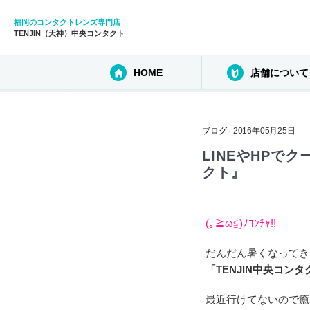
福岡のコンタクトレンズ専門店
TENJIN（天神）中央コンタクト
HOME
店舗について
ブログ
· 2016年05月25日
LINEやHPで
クト』
(｡≧ω≦)ﾉｺﾝﾁｬ!!
だんだん暑くなってき
「TENJIN中央コンタ
最近行けてないので癒