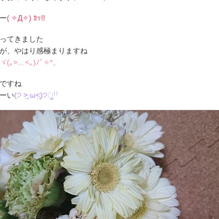
ー
( ✧Д✧) ｶｯ!!
ってきました
が、やはり感極まりますね
ヾ(｡>﹏<｡)ﾉﾞ✧*。
ですね
ーい
(੭ ˃̣̣̥ ω˂̣̣̥)੭ु⁾⁾