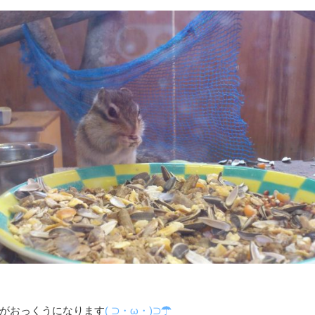
がおっくうになります
( ⊃・ω・)⊃☂