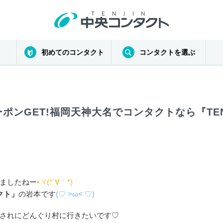
初めてのコンタクト
コンタクトを選ぶ
クーポンGET!福岡天神大名でコンタクトなら『TEN
ましたねー
•ヾ(*´∀｀*)
クト」
の岩本です
(♡ >ω< ♡)
されにどんぐり村に行きたいです♡