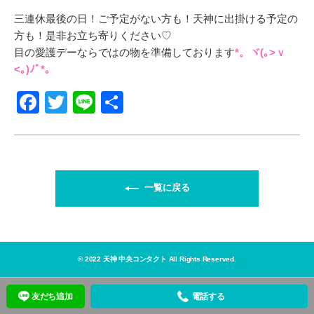
三連休最後の日！ご予定がない方も！天神に出掛ける予定の
方も！是非お立ち寄りください♡
目の愛護デーならではの物を準備しております
*。ヾ(｡>ｖ
<｡)ﾉﾞ*。
F
T
Li
共
a
wi
n
有
c
tt
e
e
er
b
一覧に戻る
o
o
k
© 2022 天神 中央コンタクト All Rights Reserved.
友だち追加
電話する