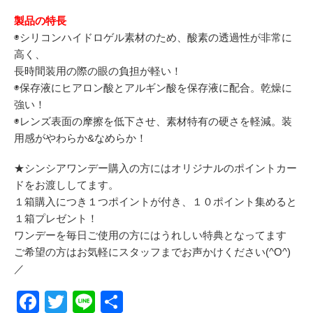
製品の特長
◉シリコンハイドロゲル素材のため、酸素の透過性が非常に
高く、
長時間装用の際の眼の負担が軽い！
◉保存液にヒアロン酸とアルギン酸を保存液に配合。乾燥に
強い！
◉レンズ表面の摩擦を低下させ、素材特有の硬さを軽減。装
用感がやわらか&なめらか！
★シンシアワンデー購入の方にはオリジナルのポイントカー
ドをお渡ししてます。
１箱購入につき１つポイントが付き、１０ポイント集めると
１箱プレゼント！
ワンデーを毎日ご使用の方にはうれしい特典となってます
ご希望の方はお気軽にスタッフまでお声かけください(^O^)
／
F
T
Li
共