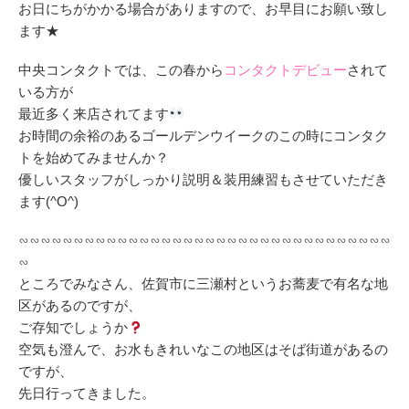
お日にちがかかる場合がありますので、お早目にお願い致し
ます★
中央コンタクトでは、この春から
コンタクトデビュー
されて
いる方が
最近多く来店されてます
お時間の余裕のあるゴールデンウイークのこの時にコンタク
トを始めてみませんか？
優しいスタッフがしっかり説明＆装用練習もさせていただき
ます(^O^)
∽∽∽∽∽∽∽∽∽∽∽∽∽∽∽∽∽∽∽∽∽∽∽∽∽∽∽∽∽∽∽∽∽∽
∽
ところでみなさん、佐賀市に三瀬村というお蕎麦で有名な地
区があるのですが、
ご存知でしょうか
空気も澄んで、お水もきれいなこの地区はそば街道があるの
ですが、
先日行ってきました。