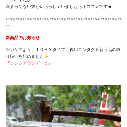
決まってない方がいらっしゃいましたらオススメです★
∽∽∽∽∽∽∽∽∽∽∽∽∽∽∽∽∽∽∽∽∽∽∽∽∽∽∽∽∽∽∽∽∽∽
∽
新商品のお知らせ
シンシアより、１ＤＡＹタイプ近視用コンタクト新商品の取
り扱いを始めました
『シンシアワンデーＳ』