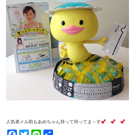
人気者
メル助
もあめちゃん持って待ってま～す
F
T
Li
共