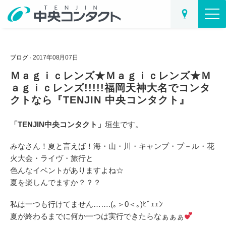
ブログ
· 2017年08月07日
Ｍａｇｉｃレンズ★Ｍａｇｉｃレンズ★Ｍ
ａｇｉｃレンズ!!!!!福岡天神大名でコンタ
クトなら『TENJIN 中央コンタクト』
「TENJIN中央コンタクト」
垣生です。
みなさん！夏と言えば！海・山・川・キャンプ・プ－ル・花
火大会・ライヴ・旅行と
色んなイベントがありますよね☆
夏を楽しんでますか？？？
私は一つも行けてません…….(｡＞0＜｡)ﾋﾞｪｪﾝ
夏が終わるまでに何か一つは実行できたらなぁぁぁ