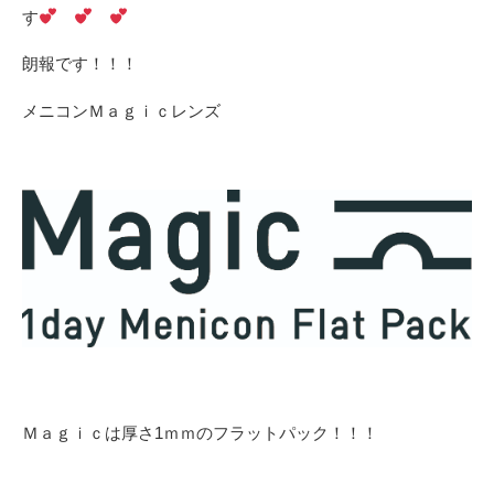
す
朗報です！！！
メニコンＭａｇｉｃレンズ
Ｍａｇｉｃは厚さ1ｍｍのフラットパック！！！