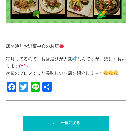
店名通りお野菜中心のお店
毎月してるので、お店選びが大変
なんですが、楽しくもあ
ります
(^^♪
次回のブログでまた美味しいお店を紹介しま～す
F
T
Li
共
a
wi
n
有
c
tt
e
e
er
b
一覧に戻る