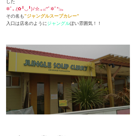
した
✲ﾟ｡.(✿╹◡╹)ﾉ☆.｡₀:*ﾟ✲ﾟ*:₀｡
その名も
”ジャングルスープカレー”
入口は店名のように
ジャングル
ぽい雰囲気！！