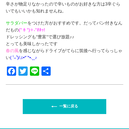
辛さが物足りなかったので辛いものがお好きな方は3辛ぐら
いでもいいかも知れませんね。
サラダバー
をつけた方がおすすめです。だってパン付きなん
だもの
(° ꈊ °)✧˖°ｵﾎｯ!
ドレッシングも‘‘豊富‘‘で選び放題♪♪
とっても美味しかったです
春の風
を感じながらドライブがてらに筑後へ行ってらっしゃ
い
( ‘́⌣’̀)/♫•*¨*•.¸¸♪
F
T
Li
共
a
wi
n
有
c
tt
e
e
er
b
一覧に戻る
o
o