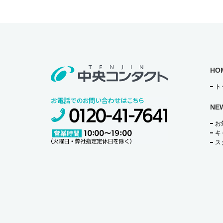
o
k
HO
ト
NE
お
キ
ス