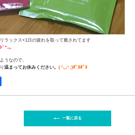
リラックス+1日の疲れを取って癒されてます
✲ﾟ*:₀｡
ようなので、
り
温まってお休みください。
( ◜◡◝ ;)ﾎﾟｶﾎﾟｶ
共
有
一覧に戻る