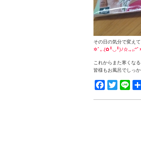
その日の気分で変えて
✲ﾟ｡.(✿╹◡╹)ﾉ☆.｡₀:*ﾟ
これからまた寒くなる
皆様もお風呂でしっか
F
T
Li
a
wi
n
c
tt
e
e
er
b
o