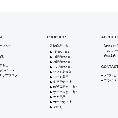
ME
PRODUCTS
ABOUT U
ップページ
取扱商品一覧
初めての
メルスプ
1日使い捨て
店舗案内
WS
1週間使い捨て
2週間使い捨て
知らせ
CONTAC
1ヶ月使い捨て
ャンペーン
ソフト従来型
タッフブログ
お問い合
ハード常用
プライバ
乱視用使い捨て
遠近両用使い捨て
サークル使い捨て
ケア用品
カラー使い捨て
その他