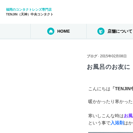
福岡のコンタクトレンズ専門店
TENJIN（天神）中央コンタクト
HOME
店舗について
ブログ
· 2015年02月08日
お風呂のお友に 
こんにちは
「TENJI
暖かかったり寒かった
寒いしこんな時は
お風
という事で
入浴剤
はか