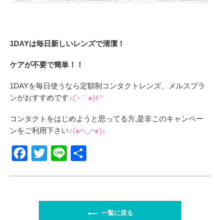
1DAYは毎日新しいレンズで清潔！
ケアが不要で簡単！！
1DAYを毎日使うなら定額制コンタクトレンズ、メルスプラ
ンがおすすめです
♪(´ᵕ｀๑)۶⁾⁾
コンタクトをはじめようと思ってる方,是非このキャンペー
ンをご利用下さい
♪(๑ᴖ◡ᴖ๑)♪
F
T
Li
共
a
wi
n
有
c
tt
e
e
er
b
一覧に戻る