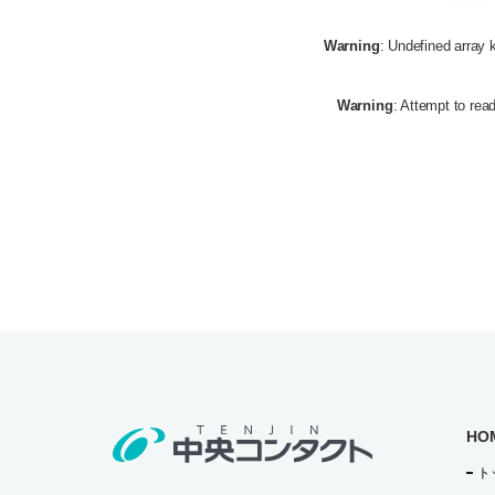
Warning
: Undefined array 
Warning
: Attempt to read
HO
ト