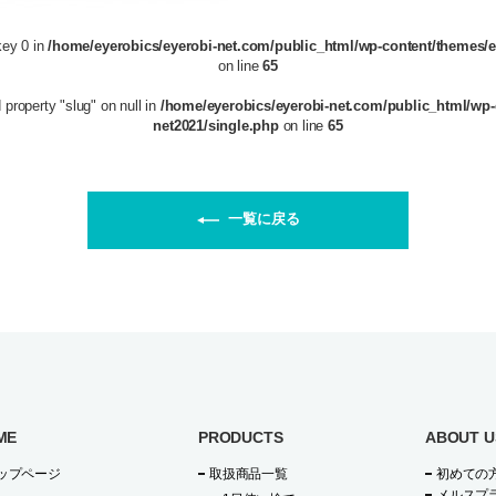
key 0 in
/home/eyerobics/eyerobi-net.com/public_html/wp-content/themes/e
on line
65
 property "slug" on null in
/home/eyerobics/eyerobi-net.com/public_html/wp-
net2021/single.php
on line
65
一覧に戻る
ME
PRODUCTS
ABOUT U
ップページ
取扱商品一覧
初めての
メルスプ