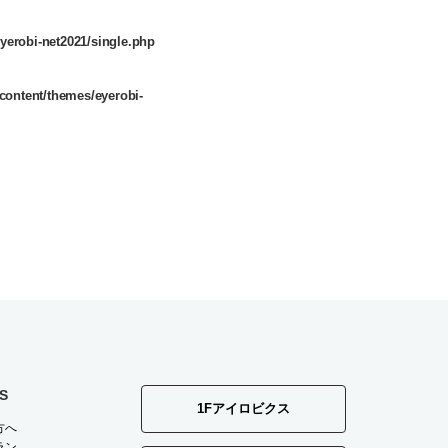
yerobi-net2021/single.php
content/themes/eyerobi-
S
1Fアイロビクス
方へ
ラン