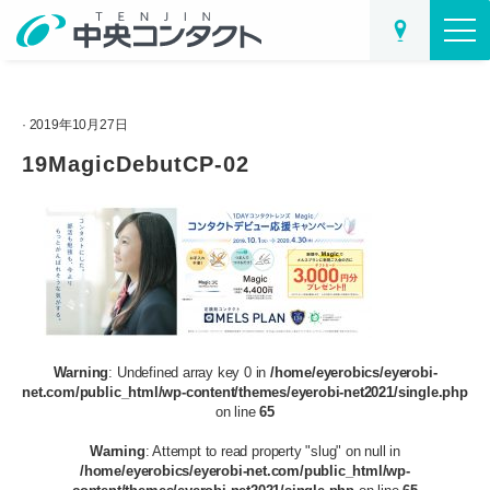
· 2019年10月27日
19MagicDebutCP-02
Warning
: Undefined array key 0 in
/home/eyerobics/eyerobi-
net.com/public_html/wp-content/themes/eyerobi-net2021/single.php
on line
65
Warning
: Attempt to read property "slug" on null in
/home/eyerobics/eyerobi-net.com/public_html/wp-