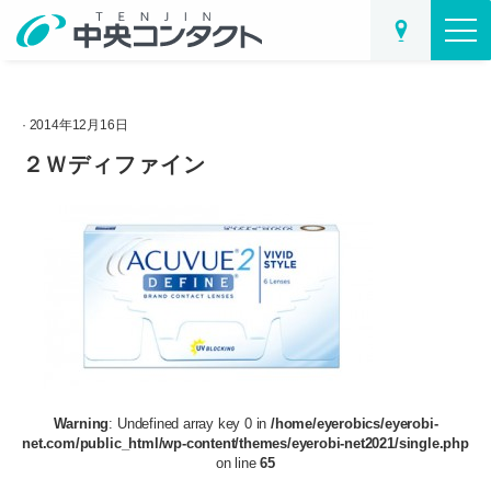
· 2014年12月16日
２Ｗディファイン
Warning
: Undefined array key 0 in
/home/eyerobics/eyerobi-
net.com/public_html/wp-content/themes/eyerobi-net2021/single.php
on line
65