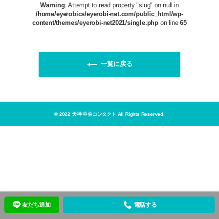
Warning
: Attempt to read property "slug" on null in
/home/eyerobics/eyerobi-net.com/public_html/wp-
content/themes/eyerobi-net2021/single.php
on line
65
一覧に戻る
© 2022 天神 中央コンタクト All Rights Reserved.
友だち追加
電話する