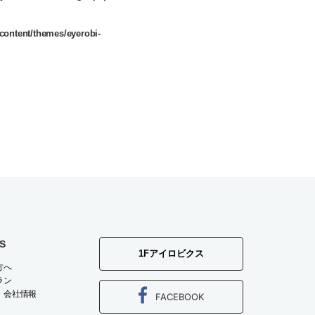
content/themes/eyerobi-
S
1Fアイロビクス
方へ
ラン
・会社情報
FACEBOOK