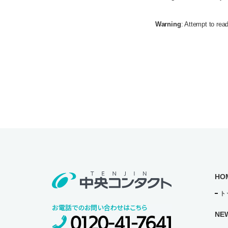
Warning
: Attempt to read
HO
ト
NE