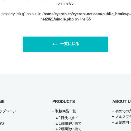
on line
65
 property "slug" on null in
/home/eyerobics/eyerobi-net.com/public_html/wp-
net2021/single.php
on line
65
一覧に戻る
ME
PRODUCTS
ABOUT U
ップページ
取扱商品一覧
初めての
メルスプ
1日使い捨て
店舗案内
WS
1週間使い捨て
2週間使い捨て