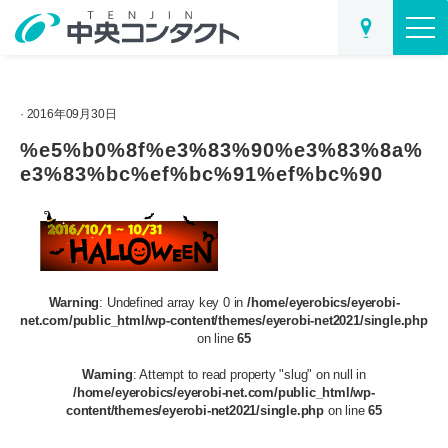
· 2016年09月30日
%e5%b0%8f%e3%83%90%e3%83%8a%
e3%83%bc%ef%bc%91%ef%bc%90
Warning
: Undefined array key 0 in
/home/eyerobics/eyerobi-
net.com/public_html/wp-content/themes/eyerobi-net2021/single.php
on line
65
Warning
: Attempt to read property "slug" on null in
/home/eyerobics/eyerobi-net.com/public_html/wp-
content/themes/eyerobi-net2021/single.php
on line
65