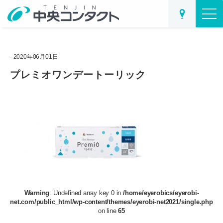
· 2020年06月01日
プレミオワンデートーリック
Warning
: Undefined array key 0 in
/home/eyerobics/eyerobi-
net.com/public_html/wp-content/themes/eyerobi-net2021/single.php
on line
65