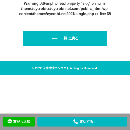
Warning
: Attempt to read property "slug" on null in
/home/eyerobics/eyerobi-net.com/public_html/wp-
content/themes/eyerobi-net2021/single.php
on line
65
一覧に戻る
© 2022 天神 中央コンタクト All Rights Reserved.
友だち追加
電話する