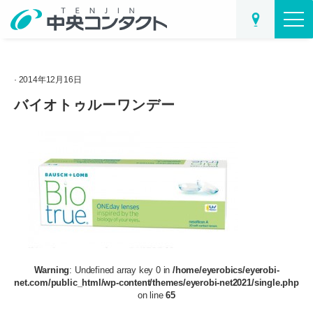
· 2014年12月16日
バイオトゥルーワンデー
Warning
: Undefined array key 0 in
/home/eyerobics/eyerobi-
net.com/public_html/wp-content/themes/eyerobi-net2021/single.php
on line
65