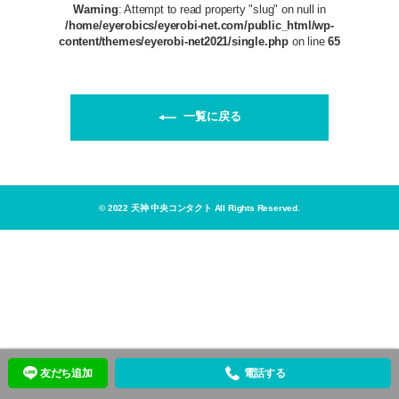
Warning
: Attempt to read property "slug" on null in
/home/eyerobics/eyerobi-net.com/public_html/wp-
content/themes/eyerobi-net2021/single.php
on line
65
一覧に戻る
© 2022 天神 中央コンタクト All Rights Reserved.
友だち追加
電話する