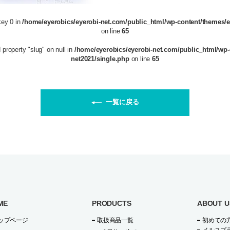
key 0 in
/home/eyerobics/eyerobi-net.com/public_html/wp-content/themes/e
on line
65
 property "slug" on null in
/home/eyerobics/eyerobi-net.com/public_html/wp-
net2021/single.php
on line
65
一覧に戻る
ME
PRODUCTS
ABOUT U
ップページ
取扱商品一覧
初めての