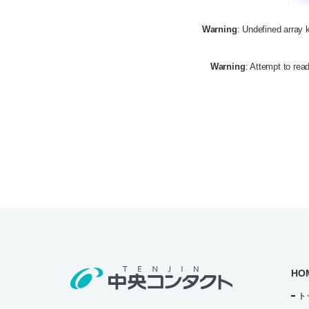
Warning
: Undefined array 
Warning
: Attempt to read
HO
ト