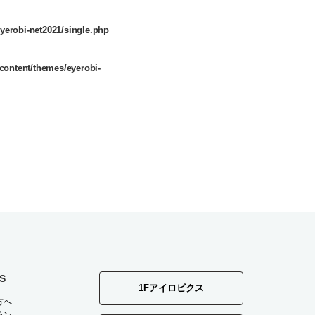
yerobi-net2021/single.php
content/themes/eyerobi-
S
1Fアイロビクス
方へ